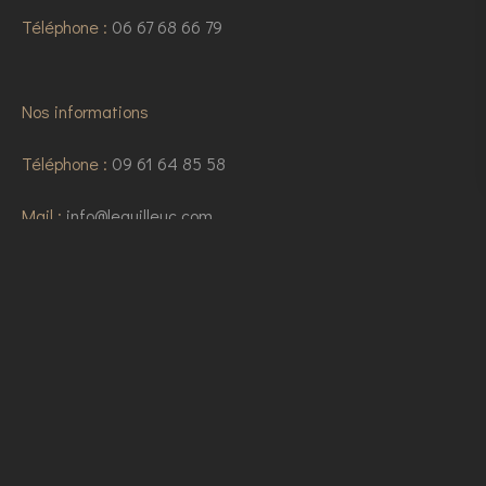
Téléphone :
06 67 68 66 79
Nos informations
Téléphone :
09 61 64 85 58
Mail :
info@lequilleuc.com
Adresse :
117 avenue Victor Hugo, 92100 Boulogne-billancourt
Formulaire de contact
Votre nom